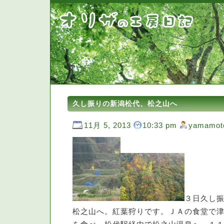
久し振りの新潟松代、松之山へ
11月 5, 2013
10:33 pm
yamamot
３日久し
松之山へ。紅葉狩りです。ＪＡの食堂で