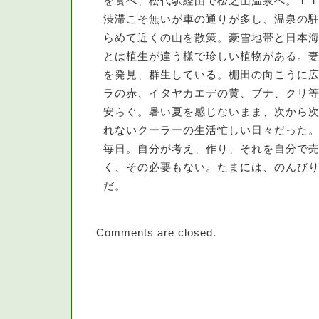
を食べ、松代駅経由で松之山温泉へ。１
渋滞こそ無いが車の通りが多し、温泉の
らめて近くの山を散策。豪雪地帯と日本
とは植生が違う様で珍しい植物がある。
を発見、群生している。棚田の向こうに
ラの赤、イタヤカエデの黄、ブナ、クリ
安らぐ。暑い夏を感じないまま、次から
れないクーラーの生活忙しい日々だった
毎日。自分が考え、作り、それを自分で
く、その必要もない。たまには、のんび
だ。
Comments are closed.