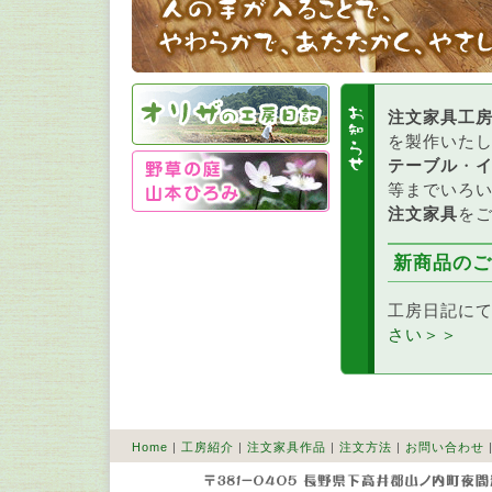
注文家具工
を製作いた
テーブル
・
等までいろ
注文家具
を
新商品のご
工房日記に
さい＞＞
Home
|
工房紹介
|
注文家具作品
|
注文方法
|
お問い合わせ